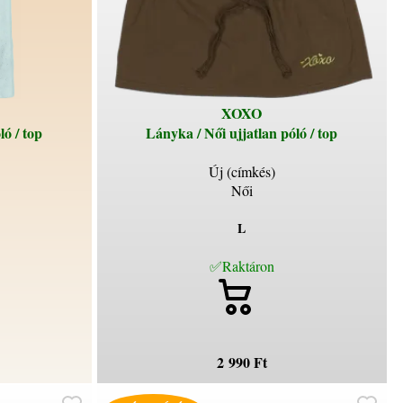
XOXO
ló / top
Lányka / Női ujjatlan póló / top
Új (címkés)
Női
L
✅Raktáron
2 990 Ft