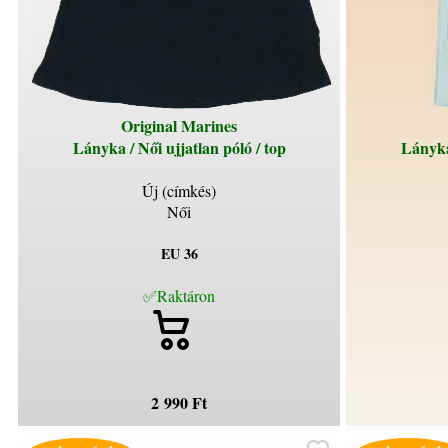
Original Marines
Lányka / Női ujjatlan póló / top
Lányka 
Új (címkés)
Női
EU 36
✅Raktáron
2 990 Ft