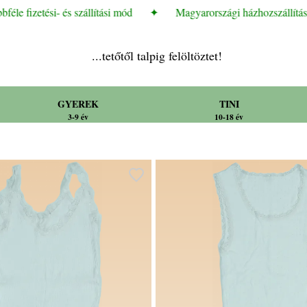
le fizetési- és szállítási mód
✦
Magyarországi házhozszállítási d
...tetőtől talpig felöltöztet!
GYEREK
TINI
3-9 év
10-18 év