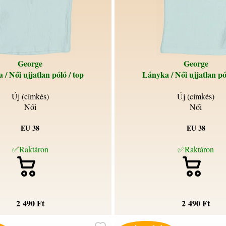
George
George
/ Női ujjatlan póló / top
Lányka / Női ujjatlan pó
Új (címkés)
Új (címkés)
Női
Női
EU 38
EU 38
✅Raktáron
✅Raktáron
2 490 Ft
2 490 Ft