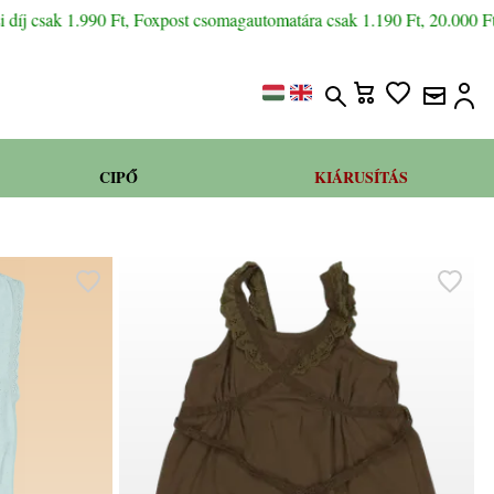
íj csak 1.990 Ft, Foxpost csomagautomatára csak 1.190 Ft, 20.000 Ft fe
CIPŐ
KIÁRUSÍTÁS