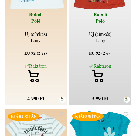
Boboli
Boboli
Póló
Póló
Új (címkés)
Új (címkés)
Lány
Lány
EU 92 (2 év)
EU 92 (2 év)
✅Raktáron
✅Raktáron
4 990 Ft
3 990 Ft
KIÁRUSÍTÁS
KIÁRUSÍTÁS