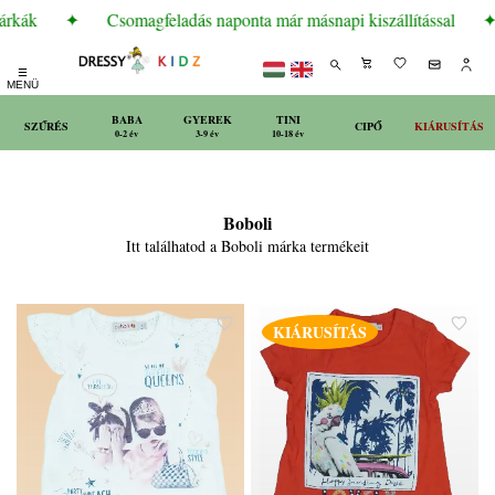
árkák
✦
Csomagfeladás naponta már másnapi kiszállítással
✦
☰
MENÜ
BABA
GYEREK
TINI
SZŰRÉS
CIPŐ
KIÁRUSÍTÁS
0-2 év
3-9 év
10-18 év
Boboli
Itt találhatod a Boboli márka termékeit
KIÁRUSÍTÁS