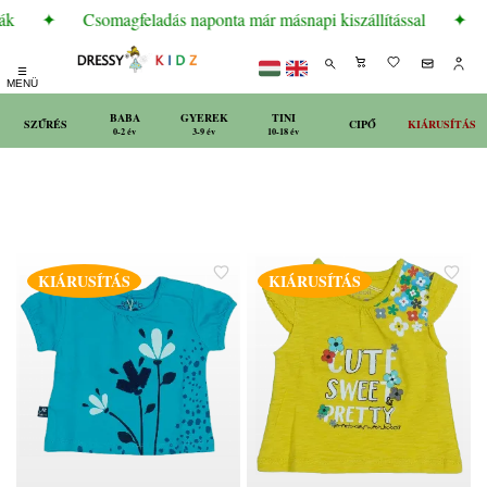
ák
✦
Csomagfeladás naponta már másnapi kiszállítással
✦
☰
MENÜ
BABA
GYEREK
TINI
SZŰRÉS
CIPŐ
KIÁRUSÍTÁS
0-2 év
3-9 év
10-18 év
KIÁRUSÍTÁS
KIÁRUSÍTÁS