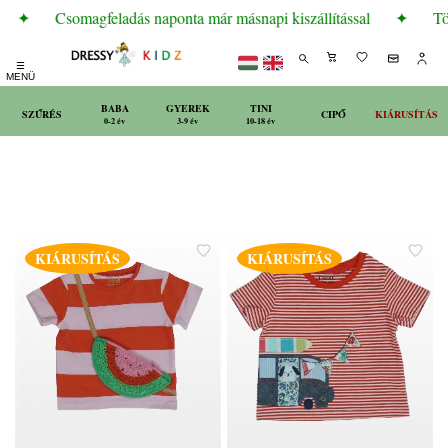
✦
Csomagfeladás naponta már másnapi kiszállítással
✦
Töb
☰
MENÜ
BABA
GYEREK
TINI
SZŰRÉS
CIPŐ
KIÁRUSÍTÁS
0-2 év
3-9 év
10-18 év
KIÁRUSÍTÁS
KIÁRUSÍTÁS