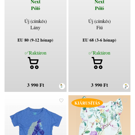
Next
Next
Póló
Póló
Új (címkés)
Új (címkés)
Lány
Fiú
EU 80 (9-12 hónap)
EU 68 (3-6 hónap)
✅Raktáron
✅Raktáron
3 990 Ft
3 990 Ft
KIÁRUSÍTÁS