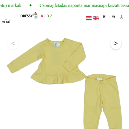
iló) márkák
✦
Csomagfeladás naponta már másnapi kiszállítássa
☰
MENÜ
<
>