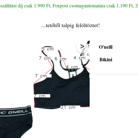
llítási díj csak 1.990 Ft, Foxpost csomagautomatára csak 1.190 Ft, 20.
...tetőtől talpig felöltöztet!
>
O'neill
Bikini