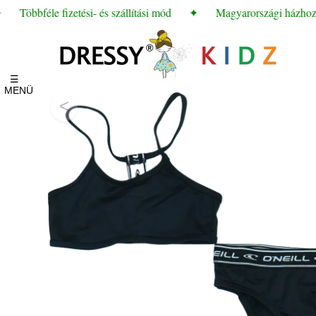
Többféle fizetési- és szállítási mód
✦
Magyarországi házhozszá
☰
MENÜ
<