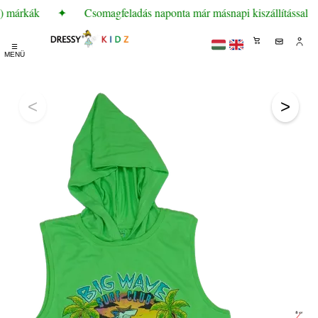
) márkák
✦
Csomagfeladás naponta már másnapi kiszállítással
☰
MENÜ
<
>