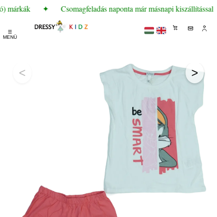
ó) márkák
✦
Csomagfeladás naponta már másnapi kiszállítással
☰
MENÜ
<
>