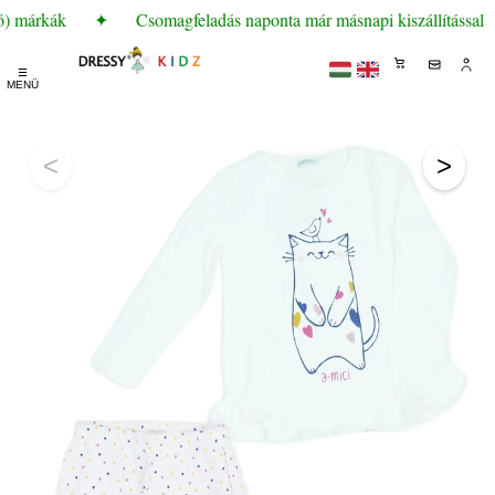
ó) márkák
✦
Csomagfeladás naponta már másnapi kiszállítással
☰
MENÜ
<
>