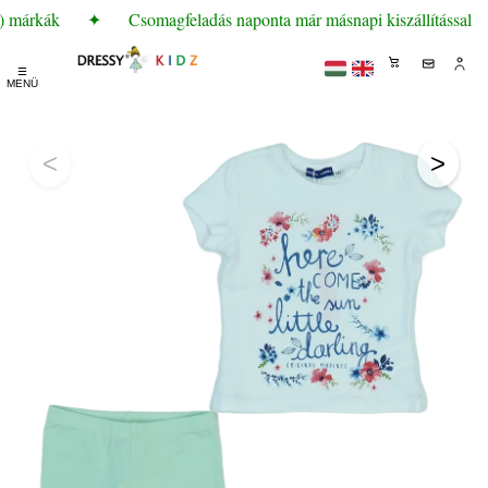
) márkák
✦
Csomagfeladás naponta már másnapi kiszállítással
☰
MENÜ
<
>