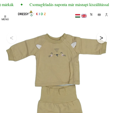
) márkák
✦
Csomagfeladás naponta már másnapi kiszállítással
☰
MENÜ
<
>