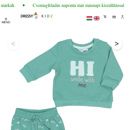
 márkák
✦
Csomagfeladás naponta már másnapi kiszállítással
☰
MENÜ
<
>