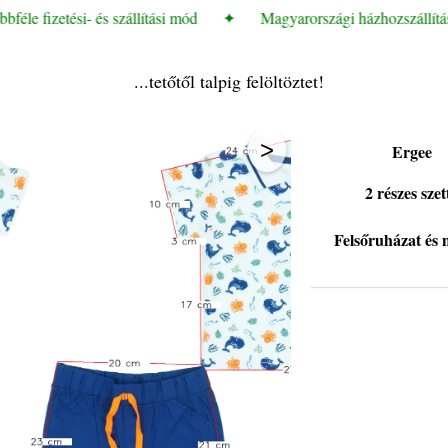
éle fizetési- és szállítási mód
✦
Magyarországi házhozszállítási 
...tetőtől talpig felöltöztet!
>
Ergee
2 részes szett
Felsőruházat és 