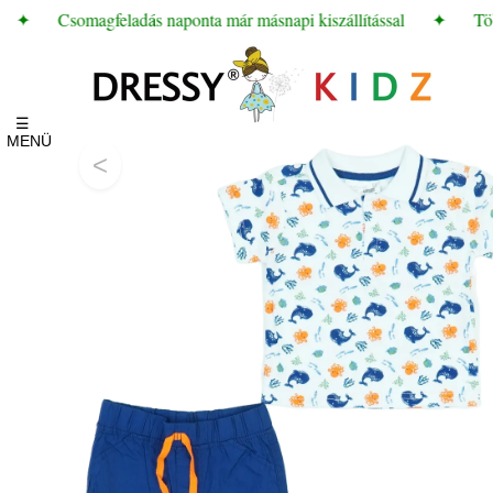
✦
Csomagfeladás naponta már másnapi kiszállítással
✦
Többf
☰
MENÜ
<