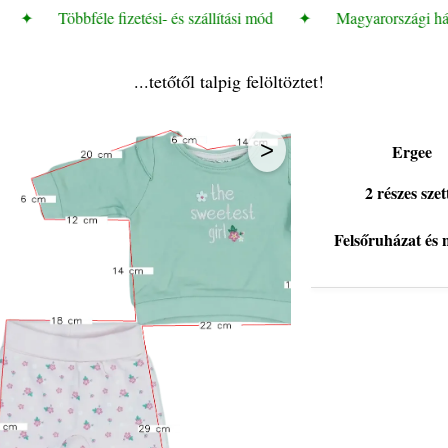
✦
Többféle fizetési- és szállítási mód
✦
Magyarországi házho
...tetőtől talpig felöltöztet!
>
Ergee
2 részes szet
Felsőruházat és