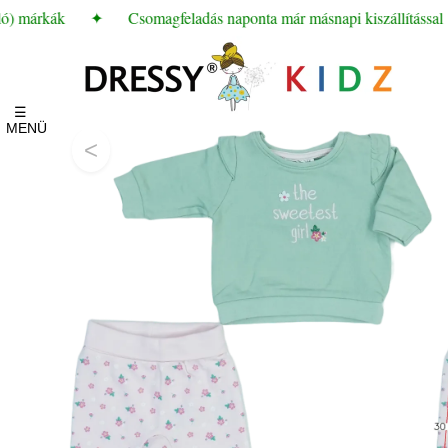
ó) márkák
✦
Csomagfeladás naponta már másnapi kiszállítással
☰
MENÜ
<