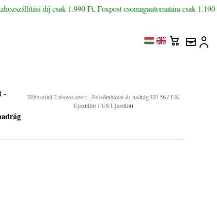
zszállítási díj csak 1.990 Ft, Foxpost csomagautomatára csak 1.190 Ft,
t -
Többszínű 2 részes szett - Felsőruházat és nadrág EU 56 / UK
Újszülött / US Újszülött
 nadrág