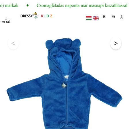
ló) márkák
✦
Csomagfeladás naponta már másnapi kiszállítással
☰
MENÜ
<
>