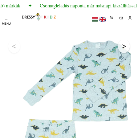
ló) márkák
✦
Csomagfeladás naponta már másnapi kiszállítással
☰
MENÜ
<
>