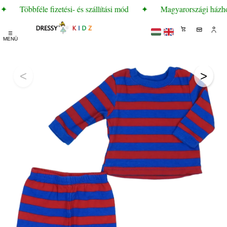
✦
Többféle fizetési- és szállítási mód
✦
Magyarországi házhozs
☰
MENÜ
<
>