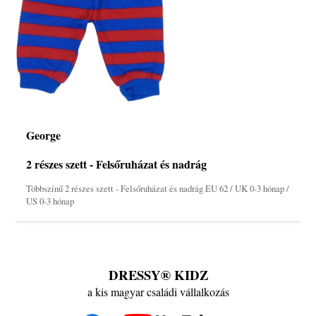
George
2 részes szett - Felsőruházat és nadrág
Többszínű 2 részes szett - Felsőruházat és nadrág EU 62 / UK 0-3 hónap /
US 0-3 hónap
DRESSY® KIDZ
a kis magyar családi vállalkozás