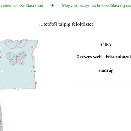
tési- és szállítási mód
✦
Magyarországi házhozszállítási díj csa
...tetőtől talpig felöltöztet!
C&A
2 részes szett - Felsőruházat
nadrág