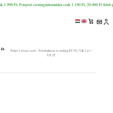
k 1.990 Ft, Foxpost csomagautomatára csak 1.190 Ft, 20.000 Ft felett p
 és
Fehér 2 részes szett - Felsőruházat és nadrág EU 92 / UK 2 év /
US 2T