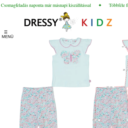
somagfeladás naponta már másnapi kiszállítással
✦
Többféle fize
☰
MENÜ