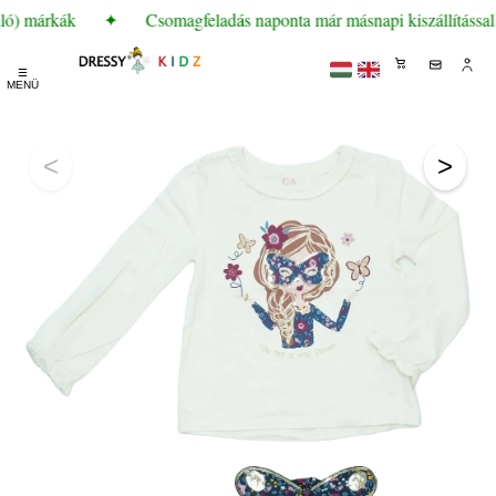
ló) márkák
✦
Csomagfeladás naponta már másnapi kiszállítással
☰
MENÜ
<
>