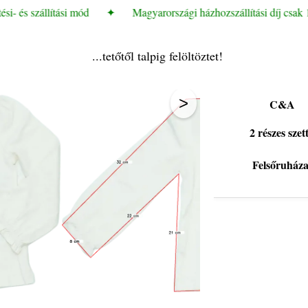
i- és szállítási mód
✦
Magyarországi házhozszállítási díj csak 1
...tetőtől talpig felöltöztet!
>
C&A
2 részes szett
Felsőruháza