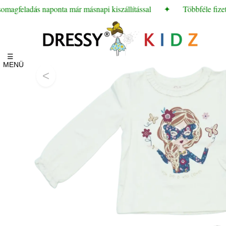
agfeladás naponta már másnapi kiszállítással
✦
Többféle fizetés
☰
MENÜ
<