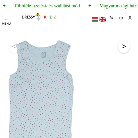
✦
Többféle fizetési- és szállítási mód
✦
Magyarországi házhoz
☰
MENÜ
<
>