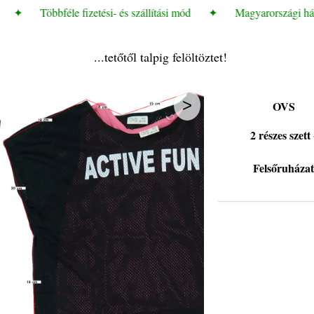
✦
Többféle fizetési- és szállítási mód
✦
Magyarországi házhoz
...tetőtől talpig felöltöztet!
>
OVS
2 részes szett 
Felsőruháza