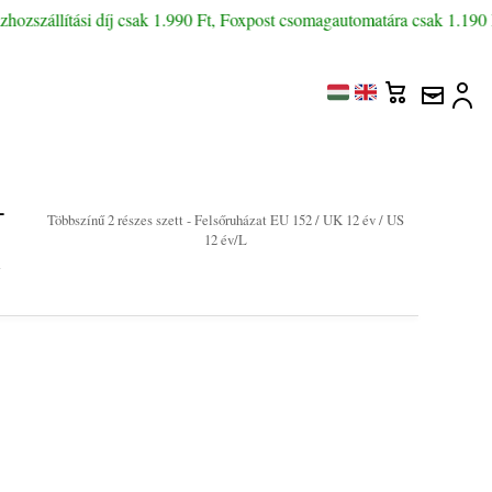
szállítási díj csak 1.990 Ft, Foxpost csomagautomatára csak 1.190 Ft, 
-
Többszínű 2 részes szett - Felsőruházat EU 152 / UK 12 év / US
12 év/L
t