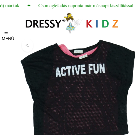
) márkák
✦
Csomagfeladás naponta már másnapi kiszállítással
☰
MENÜ
<