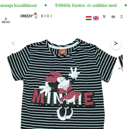
napi kiszállítással
✦
Többféle fizetési- és szállítási mód
✦
☰
MENÜ
<
>