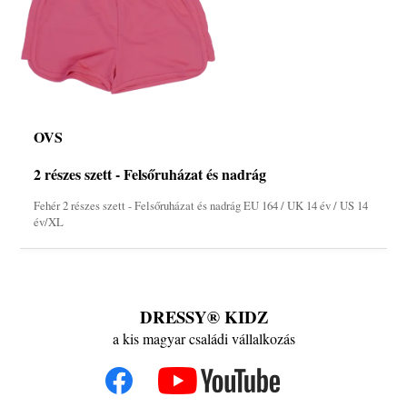
OVS
2 részes szett - Felsőruházat és nadrág
Fehér 2 részes szett - Felsőruházat és nadrág EU 164 / UK 14 év / US 14
év/XL
DRESSY® KIDZ
a kis magyar családi vállalkozás