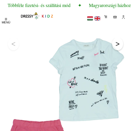
Többféle fizetési- és szállítási mód
✦
Magyarországi házhozszá
☰
MENÜ
<
>