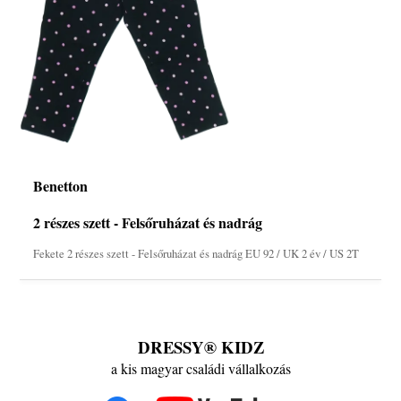
Benetton
2 részes szett - Felsőruházat és nadrág
Fekete 2 részes szett - Felsőruházat és nadrág EU 92 / UK 2 év / US 2T
DRESSY® KIDZ
a kis magyar családi vállalkozás