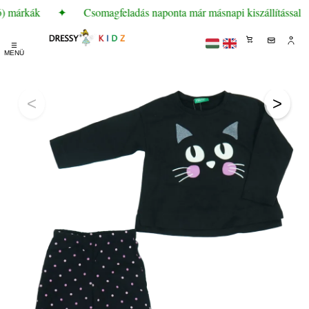
ó) márkák
✦
Csomagfeladás naponta már másnapi kiszállítással
☰
MENÜ
<
>