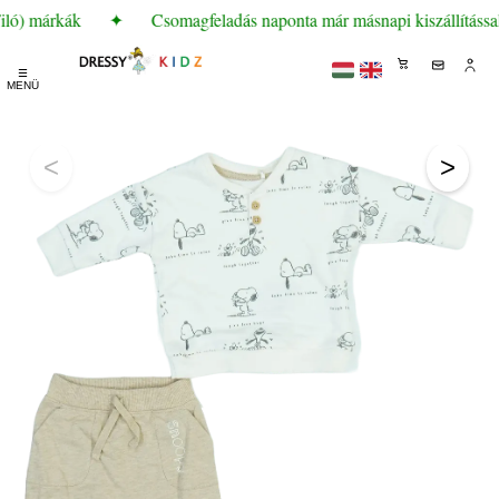
iló) márkák
✦
Csomagfeladás naponta már másnapi kiszállítással
☰
MENÜ
<
>