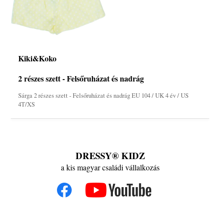
Kiki&Koko
2 részes szett - Felsőruházat és nadrág
Sárga 2 részes szett - Felsőruházat és nadrág EU 104 / UK 4 év / US
4T/XS
DRESSY® KIDZ
a kis magyar családi vállalkozás