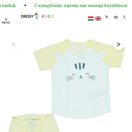
) márkák
✦
Csomagfeladás naponta már másnapi kiszállítással
☰
MENÜ
<
>