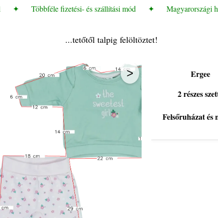
✦
Többféle fizetési- és szállítási mód
✦
Magyarországi házh
...tetőtől talpig felöltöztet!
>
Ergee
2 részes szet
Felsőruházat és