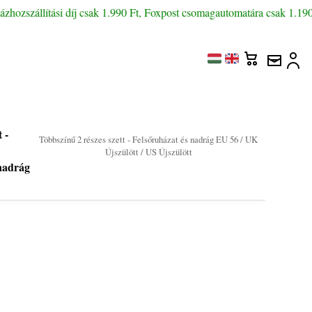
ozszállítási díj csak 1.990 Ft, Foxpost csomagautomatára csak 1.190 Ft
t -
Többszínű 2 részes szett - Felsőruházat és nadrág EU 56 / UK
Újszülött / US Újszülött
 nadrág