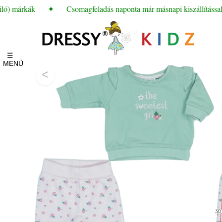
ló) márkák
✦
Csomagfeladás naponta már másnapi kiszállítással
☰
MENÜ
<