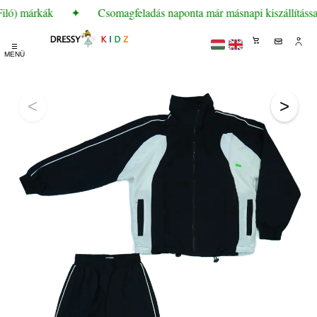
iló) márkák
✦
Csomagfeladás naponta már másnapi kiszállítássa
☰
MENÜ
<
>